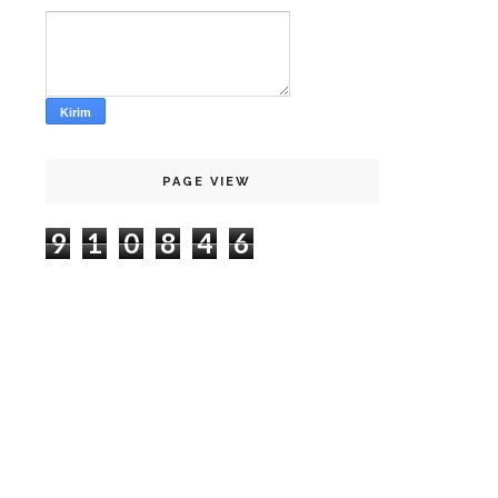
PAGE VIEW
9
1
0
8
4
6