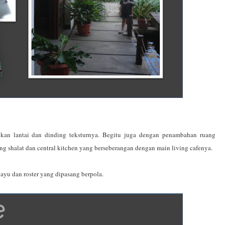
bahkan lantai dan dinding teksturnya. Begitu juga dengan penambahan ruang
ang shalat dan central kitchen yang berseberangan dengan main living cafenya.
 kayu dan roster yang dipasang berpola.