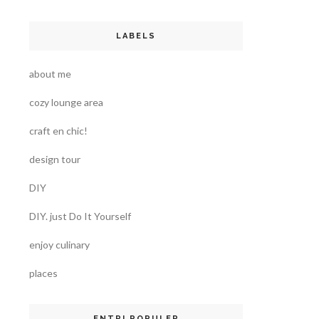
LABELS
about me
cozy lounge area
craft en chic!
design tour
DIY
DIY. just Do It Yourself
enjoy culinary
places
ENTRI POPULER