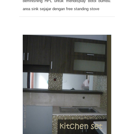
berfinishing HPL untuk mendisplay botol bumbu.
area sink sejajar dengan free standing stove