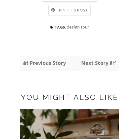
PIN THIS POST
design tour
TAGS:
â† Previous Story
Next Story â†’
YOU MIGHT ALSO LIKE