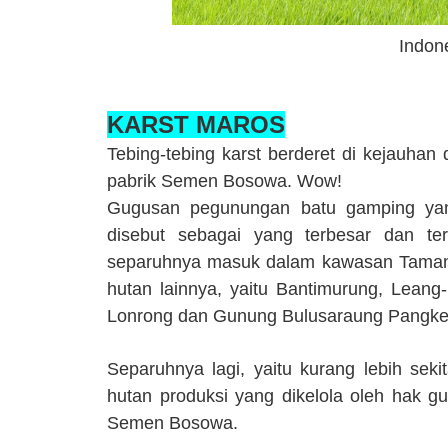
Indon
KARST MAROS
Tebing-tebing karst berderet di kejauha
pabrik Semen Bosowa. Wow!
Gugusan pegunungan batu gamping yan
disebut sebagai yang terbesar dan ter
separuhnya masuk dalam kawasan Taman
hutan lainnya, yaitu Bantimurung, Leang
Lonrong dan Gunung Bulusaraung Pangk
Separuhnya lagi, yaitu
kurang lebih
seki
hutan produksi yang dikelola oleh hak 
Semen Bosowa.