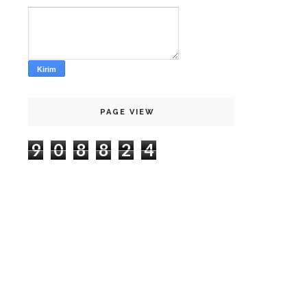
PAGE VIEW
9
0
8
8
2
4