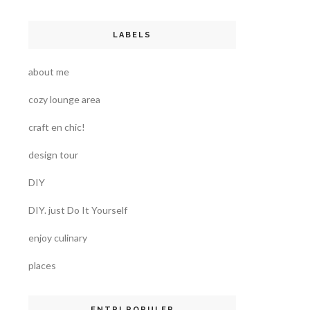
LABELS
about me
cozy lounge area
craft en chic!
design tour
DIY
DIY. just Do It Yourself
enjoy culinary
places
ENTRI POPULER