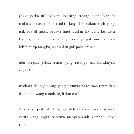
jokka-jokka full makan: kepiting, udang, ikan...ikan di
makassar masih lebih atraktif koq. dan makan buah yang
gak ada di mkss. pepaya imut, durian lay yang kulitnya
kuning tapi dalemnya oranye. rasanya gak mirip durian
lebih mirip nangka, manis dan gak pake aroma.
ada langsat palsu, nenas yang rasanya manisss...kayak
saya!!!
nyobain daun ginseng yang ditumis pake saos tiram dan
ditabur bawang merah. legit dan enak.
Kayaknya perlu diulang lagi deh ketemuannya... banyak
cerita yang ingin bersama menyambunh kembali. next
time..