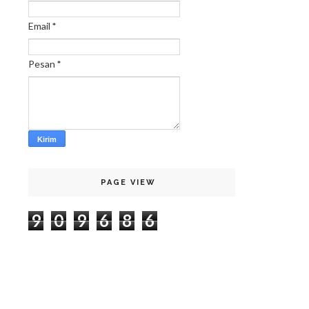
Email
*
Pesan
*
PAGE VIEW
9
0
9
6
8
6