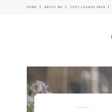
HOME
ABOUT ME
COZY LOUNGE AREA
COZY LOUNGE AREA
ENJOY CULINARY
DESIGN TOUR
PLACES
PLACES