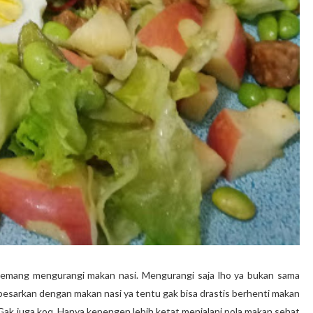
mang mengurangi makan nasi. Mengurangi saja lho ya bukan sama
ibesarkan dengan makan nasi ya tentu gak bisa drastis berhenti makan
? Gak juga koq. Hanya kepengen lebih ketat menjalani pola makan sehat