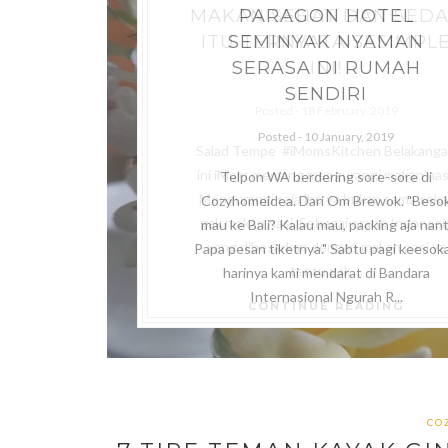
MAKAN SEHAT DAN SED
7 TIPE TEMAN KAYAK GIN
KAFE PHOTOGENIC DI
PARAGON HOTEL
KECIL TAPI LA.KU
PANTAI AKARENA INI BIK
ITU TERNYATA SESIMPL
DI MEDSOS, UNFOLLOW
SEMINYAK NYAMAN
20
December
2018
FOTO SUNSETMU LOOK 
SERASA DI RUMAH
SAJA!
INI!
INSTAGRAMMABLE.
SENDIRI
18
26
February
April
2019
2019
Posted -
23
10
November
January
,
2019
2018
Telpon WA berdering sore-sore di
Cozyhomeidea. Dari Om Brewok. "Beso
mau ke Bali? Kalau mau, packing aja nant
CONTINUE READING
Papa pesan tiketnya." Sabtu pagi keesok
harinya kami mendarat di Bandara
CONTINUE READING
Internasional Ngurah R...
CONTINUE READING
CONTINUE READING
CONTINUE READING
CO