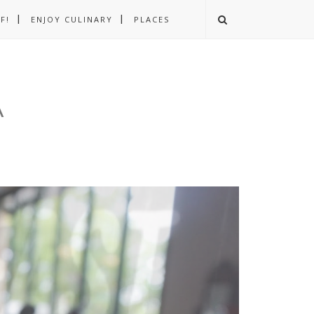
F!
ENJOY CULINARY
PLACES
A