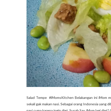
Salad Tempe #iMomsKitchen Belakangan ini iMom me
sekali gak makan nasi. Sebagai orang Indonesia yang d
nasi cuma karena ingin diet. Susah Say. iMom lagi diet