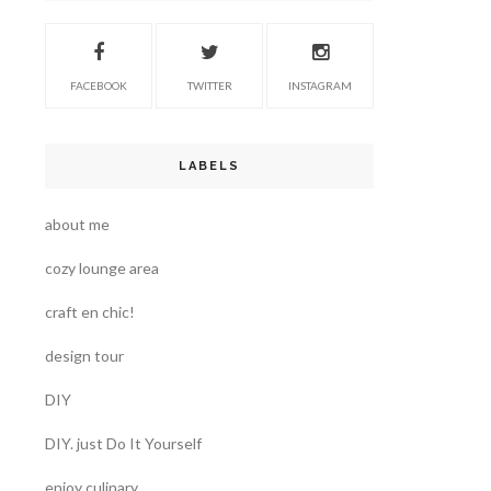
FACEBOOK
TWITTER
INSTAGRAM
LABELS
about me
cozy lounge area
craft en chic!
design tour
DIY
DIY. just Do It Yourself
enjoy culinary