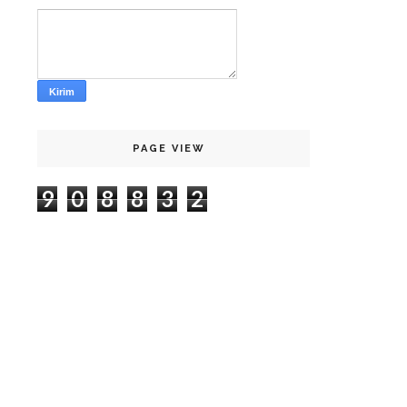
PAGE VIEW
9
0
8
8
3
2