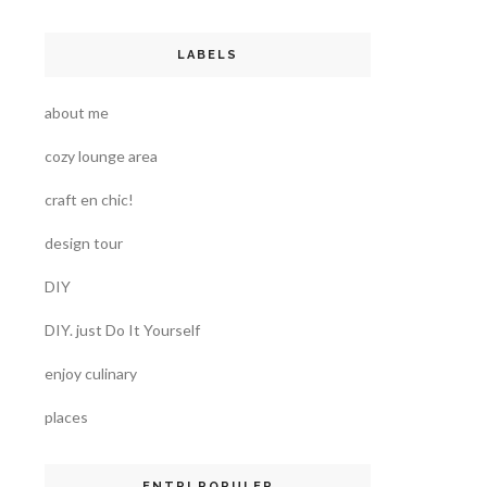
LABELS
about me
cozy lounge area
craft en chic!
design tour
DIY
DIY. just Do It Yourself
enjoy culinary
places
ENTRI POPULER