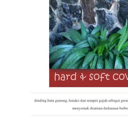
dinding batu gunung, batako dan rumput gajah sebagai groun
menyemak diantara dedaunan berbent