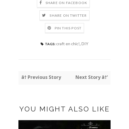
SHARE ON FACEBOOK
SHARE ON TWITTER
PIN THIS POST
craft en chic!
,
DIY
TAGS:
â† Previous Story
Next Story â†’
YOU MIGHT ALSO LIKE