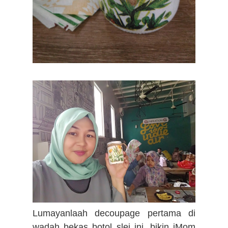
Lumayanlaah decoupage pertama di
wadah bekas botol slei ini, bikin iMom