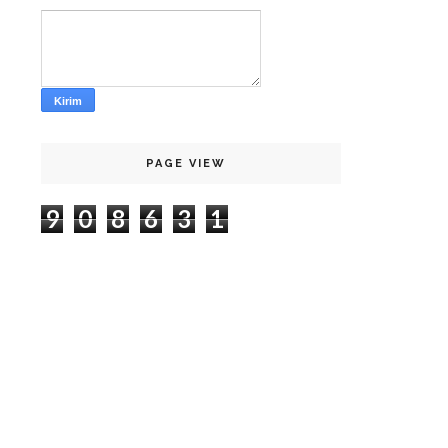
PAGE VIEW
9
0
8
6
3
1