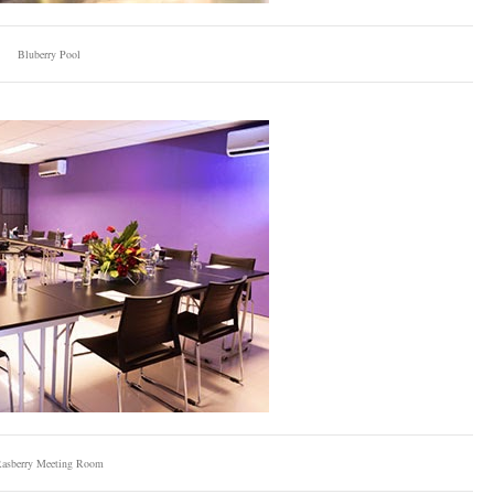
Bluberry Pool
asberry Meeting Room