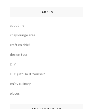
LABELS
about me
cozy lounge area
craft en chic!
design tour
DIY
DIY. just Do It Yourself
enjoy culinary
places
ENTRI POPULER